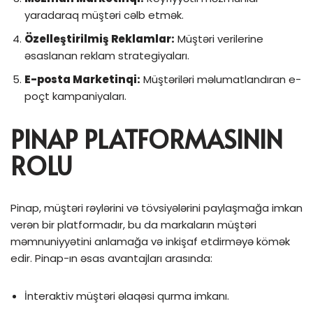
yaradaraq müştəri cəlb etmək.
Özelleştirilmiş Reklamlar:
Müştəri verilerine
əsaslanan reklam strategiyaları.
E-posta Marketinqi:
Müştəriləri məlumatlandıran e-
poçt kampaniyaları.
PINAP PLATFORMASININ
ROLU
Pinap, müştəri rəylərini və tövsiyələrini paylaşmağa imkan
verən bir platformadır, bu da markaların müştəri
məmnuniyyətini anlamağa və inkişaf etdirməyə kömək
edir. Pinap-ın əsas avantajları arasında:
İnteraktiv müştəri əlaqəsi qurma imkanı.