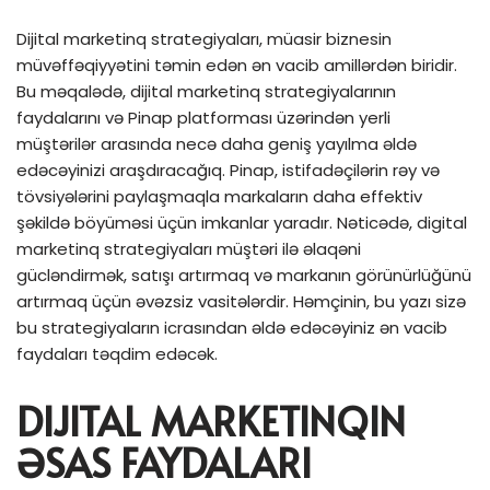
Dijital marketinq strategiyaları, müasir biznesin
müvəffəqiyyətini təmin edən ən vacib amillərdən biridir.
Bu məqalədə, dijital marketinq strategiyalarının
faydalarını və Pinap platforması üzərindən yerli
müştərilər arasında necə daha geniş yayılma əldə
edəcəyinizi araşdıracağıq. Pinap, istifadəçilərin rəy və
tövsiyələrini paylaşmaqla markaların daha effektiv
şəkildə böyüməsi üçün imkanlar yaradır. Nəticədə, digital
marketinq strategiyaları müştəri ilə əlaqəni
gücləndirmək, satışı artırmaq və markanın görünürlüğünü
artırmaq üçün əvəzsiz vasitələrdir. Həmçinin, bu yazı sizə
bu strategiyaların icrasından əldə edəcəyiniz ən vacib
faydaları təqdim edəcək.
DIJITAL MARKETINQIN
ƏSAS FAYDALARI