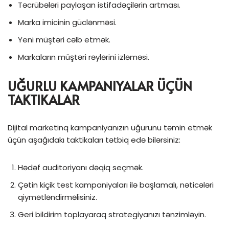
Təcrübələri paylaşan istifadəçilərin artması.
Marka imicinin güclənməsi.
Yeni müştəri cəlb etmək.
Markaların müştəri rəylərini izləməsi.
UĞURLU KAMPANIYALAR ÜÇÜN
TAKTIKALAR
Dijital marketinq kampaniyanızın uğurunu təmin etmək
üçün aşağıdakı taktikaları tətbiq edə bilərsiniz:
Hədəf auditoriyanı dəqiq seçmək.
Çətin kiçik test kampaniyaları ilə başlamalı, nəticələri
qiymətləndirməlisiniz.
Geri bildirim toplayaraq strategiyanızı tənzimləyin.