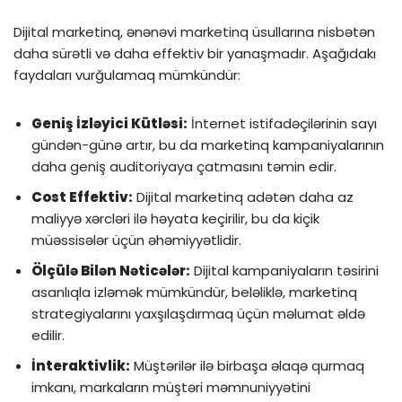
Dijital marketinq, ənənəvi marketinq üsullarına nisbətən
daha sürətli və daha effektiv bir yanaşmadır. Aşağıdakı
faydaları vurğulamaq mümkündür:
Geniş İzləyici Kütləsi:
İnternet istifadəçilərinin sayı
gündən-günə artır, bu da marketinq kampaniyalarının
daha geniş auditoriyaya çatmasını təmin edir.
Cost Effektiv:
Dijital marketinq adətən daha az
maliyyə xərcləri ilə həyata keçirilir, bu da kiçik
müəssisələr üçün əhəmiyyətlidir.
Ölçülə Bilən Nəticələr:
Dijital kampaniyaların təsirini
asanlıqla izləmək mümkündür, beləliklə, marketinq
strategiyalarını yaxşılaşdırmaq üçün məlumat əldə
edilir.
İnteraktivlik:
Müştərilər ilə birbaşa əlaqə qurmaq
imkanı, markaların müştəri məmnuniyyətini