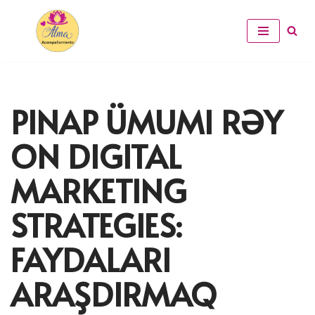
Saltar
al
contenido
PINAP ÜMUMI RƏY
ON DIGITAL
MARKETING
STRATEGIES:
FAYDALARI
ARAŞDIRMAQ