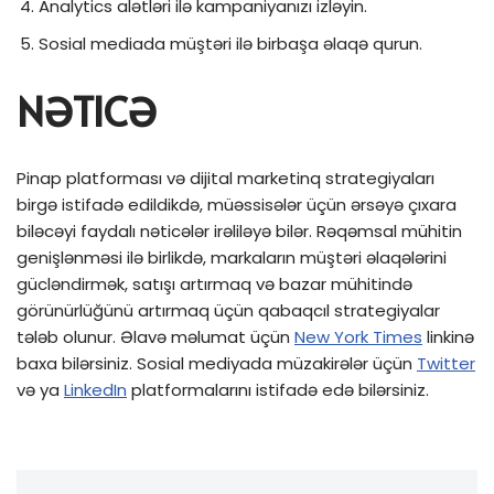
Analytics alətləri ilə kampaniyanızı izləyin.
Sosial mediada müştəri ilə birbaşa əlaqə qurun.
NƏTICƏ
Pinap platforması və dijital marketinq strategiyaları
birgə istifadə edildikdə, müəssisələr üçün ərsəyə çıxara
biləcəyi faydalı nəticələr irəliləyə bilər. Rəqəmsal mühitin
genişlənməsi ilə birlikdə, markaların müştəri əlaqələrini
gücləndirmək, satışı artırmaq və bazar mühitində
görünürlüğünü artırmaq üçün qabaqcıl strategiyalar
tələb olunur. Əlavə məlumat üçün
New York Times
linkinə
baxa bilərsiniz. Sosial mediyada müzakirələr üçün
Twitter
və ya
LinkedIn
platformalarını istifadə edə bilərsiniz.