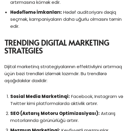
artırmasına kömək edir.
Hədəfləmə İmkanları:
Hədəf auditoriyanı dəqiq
seçmək, kampaniyaların daha uğurlu olmasını təmin
edir.
TRENDING DIGITAL MARKETING
STRATEGIES
Dijital marketinq strategiyalarının effektivliyini artırmaq
üçün bəzi trendləri izləmək lazımdır. Bu trendlərə
aşağıdakılar daxildir:
Sosial Media Marketinqi:
Facebook, Instagram və
Twitter kimi platformalarda aktivlik artırır.
SEO (Axtarış Motoru Optimizasiyası):
Axtarış
motorlarında görünürlüğü artırır.
Məzmun Marketinqi:
Keyfiyyətli məzmunlar